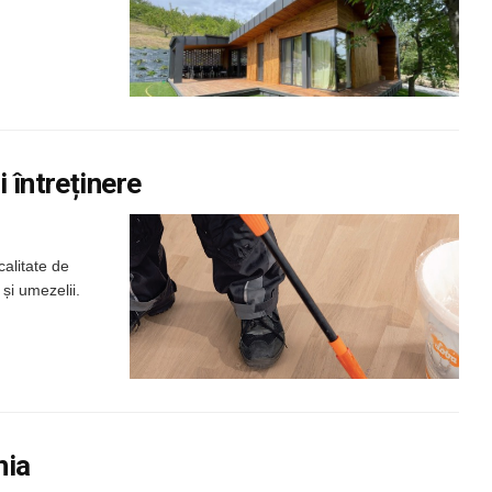
 întreținere
calitate de
 și umezelii.
nia