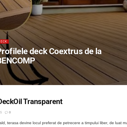
DECK
rofilele deck Coextrus de la
BENCOMP
eckOil Transparent
25
0
ald, terasa devine locul preferat de petrecere a timpului liber, de luat m