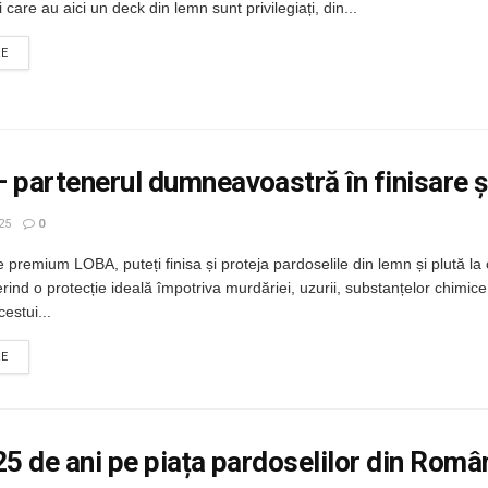
 care au aici un deck din lemn sunt privilegiați, din...
DETAILS
RE
 partenerul dumneavoastră în finisare și
25
0
 premium LOBA, puteți finisa și proteja pardoselile din lemn și plută la 
erind o protecție ideală împotriva murdăriei, uzurii, substanțelor chimice
estui...
DETAILS
RE
25 de ani pe piața pardoselilor din Româ