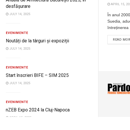
APRIL 15, 20
desfășurare
JULY 14, 2025
În anul 2000
Suedia, adu
întreținerea 
EVENIMENTE
READ MO
Noutăți de la târguri și expoziții
JULY 14, 2025
EVENIMENTE
Start înscrieri BIFE – SIM 2025
JULY 14, 2025
EVENIMENTE
nZEB Expo 2024 la Cluj-Napoca
APRIL 15, 2025