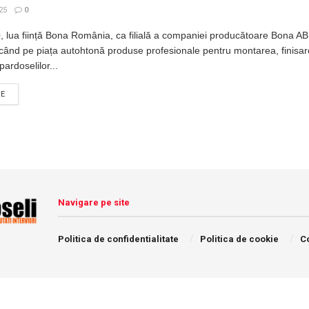
25
0
, lua ființă Bona România, ca filială a companiei producătoare Bona A
când pe piața autohtonă produse profesionale pentru montarea, finisar
pardoselilor...
DETAILS
RE
Navigare pe site
Politica de confidentialitate
Politica de cookie
C