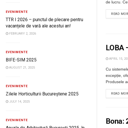
de lucru. Cei
EVENIMENTE
READ MO
TTR I 2026 – punctul de plecare pentru
vacanțele de vară ale acestui an!
FEBRUARY 2, 2026
LOBA –
EVENIMENTE
APRIL 15, 20
BIFE-SIM 2025
AUGUST 21, 2025
Cu sistemele
excepție, of
Produsele ac
EVENIMENTE
Zilele Horticulturii Bucureștene 2025
READ MO
JULY 14, 2025
Bona: 
EVENIMENTE
Anuala de Arhitectură București 2025, în