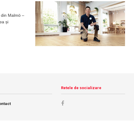
B din Malmö –
ea și
Retele de socializare
ontact