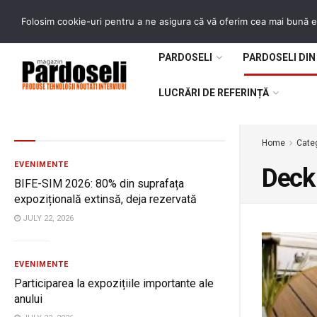
Numere reviste
Pardoseli istorice
Contact
Folosim cookie-uri pentru a ne asigura că vă oferim cea mai bună ex
PARDOSELI
PARDOSELI DIN
LUCRĂRI DE REFERINȚĂ
Home
Cate
EVENIMENTE
Deck
BIFE-SIM 2026: 80% din suprafața
expozițională extinsă, deja rezervată
JULY 22, 2026
EVENIMENTE
Participarea la expozițiile importante ale
anului