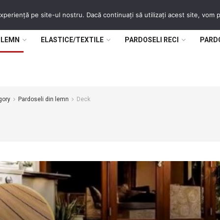
periență pe site-ul nostru. Dacă continuați să utilizați acest site, vom
 LEMN
ELASTICE/TEXTILE
PARDOSELI RECI
PARD
gory
Pardoseli din lemn
Deck