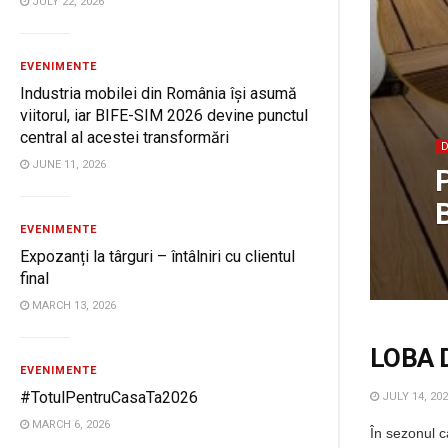
JULY 22, 2026
EVENIMENTE
Industria mobilei din România își asumă
viitorul, iar BIFE-SIM 2026 devine punctul
central al acestei transformări
JUNE 11, 2026
P
EVENIMENTE
Expozanți la târguri – întâlniri cu clientul
final
MARCH 13, 2026
LOBA D
EVENIMENTE
#TotulPentruCasaTa2026
JULY 14, 20
MARCH 6, 2026
În sezonul c