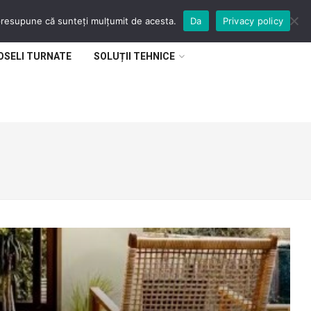
 presupune că sunteți mulțumit de acesta.
Da
Privacy policy
OSELI TURNATE
SOLUȚII TEHNICE