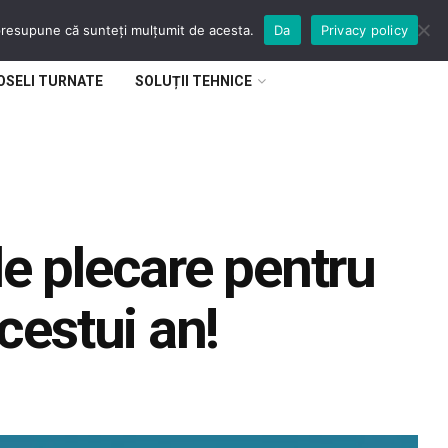
 presupune că sunteți mulțumit de acesta.
Da
Privacy policy
OSELI TURNATE
SOLUȚII TEHNICE
e plecare pentru
cestui an!