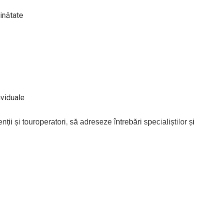
ăinătate
ividuale
ții și touroperatori, să adreseze întrebări specialiștilor și