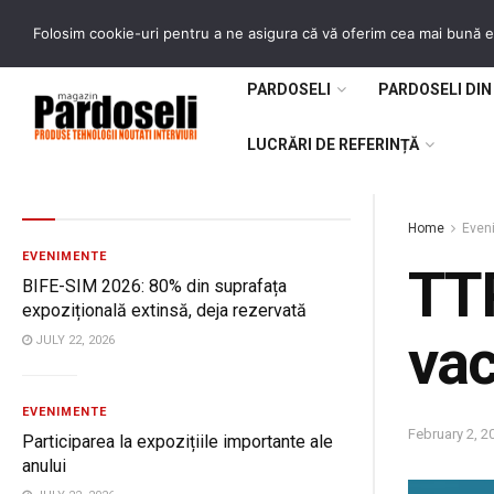
Numere reviste
Pardoseli istorice
Contact
Folosim cookie-uri pentru a ne asigura că vă oferim cea mai bună ex
PARDOSELI
PARDOSELI DIN
LUCRĂRI DE REFERINȚĂ
Home
Even
EVENIMENTE
TTR
BIFE-SIM 2026: 80% din suprafața
expozițională extinsă, deja rezervată
vac
JULY 22, 2026
EVENIMENTE
February 2, 2
Participarea la expozițiile importante ale
anului