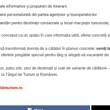
ale informative și propuneri de itinerarii
iere personalizată din partea agențiilor și touroperatorilor
ndări pentru destinații consacrate și locuri mai puțin cunoscute, d
 conceput ca un spațiu în care informația utilă, oferta concretă și
să transformați dorința de a călători în planuri concrete:
veniți 
 ofertele pregătite special pentru târg și alegeți-vă vacanțele de
oc, patru zile, zeci de destinații și sute de variante de călătorie
–
 la Târgul de Turism al României.
ldeturism.ro
Share