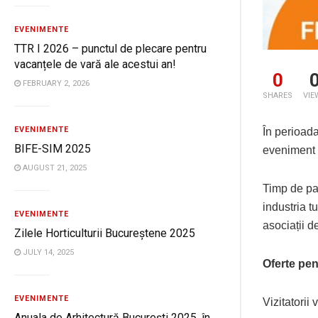
EVENIMENTE
TTR I 2026 – punctul de plecare pentru
vacanțele de vară ale acestui an!
0
FEBRUARY 2, 2026
SHARES
VIE
EVENIMENTE
În perioad
BIFE-SIM 2025
eveniment d
AUGUST 21, 2025
Timp de pat
industria tu
EVENIMENTE
asociații de
Zilele Horticulturii Bucureștene 2025
JULY 14, 2025
Oferte pen
EVENIMENTE
Vizitatorii
Anuala de Arhitectură București 2025, în