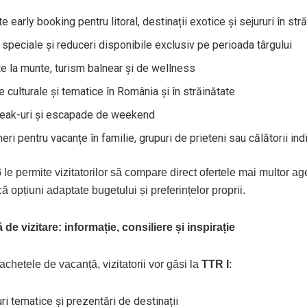
e early booking pentru litoral, destinații exotice și sejururi în str
 speciale și reduceri disponibile exclusiv pe perioada târgului
e la munte, turism balnear și de wellness
te culturale și tematice în România și în străinătate
break-uri și escapade de weekend
eri pentru vacanțe în familie, grupuri de prieteni sau călătorii ind
6
le permite vizitatorilor să compare direct ofertele mai multor agen
 opțiuni adaptate bugetului și preferințelor proprii.
de vizitare: informație, consiliere și inspirație
chetele de vacanță, vizitatorii vor găsi la
TTR I
:
ri tematice și prezentări de destinații