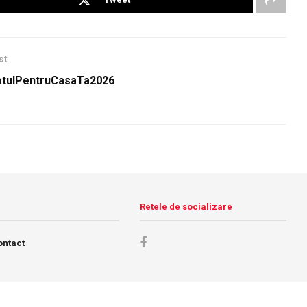
st
tulPentruCasaTa2026
Retele de socializare
ontact