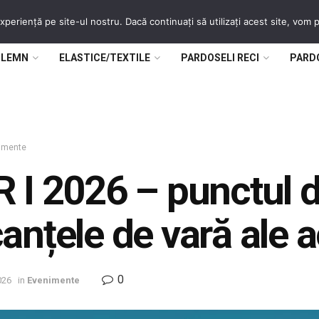
periență pe site-ul nostru. Dacă continuați să utilizați acest site, vom
 LEMN
ELASTICE/TEXTILE
PARDOSELI RECI
PARD
imente
 I 2026 – punctul d
anțele de vară ale a
0
026
in
Evenimente