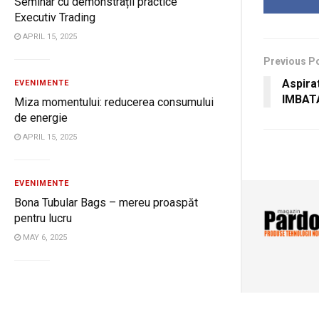
Seminar cu demonstrații practice
Executiv Trading
APRIL 15, 2025
Previous P
Aspira
EVENIMENTE
IMBATA
Miza momentului: reducerea consumului
de energie
APRIL 15, 2025
EVENIMENTE
Bona Tubular Bags – mereu proaspăt
pentru lucru
MAY 6, 2025