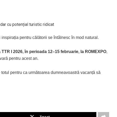
ar cu potențial turistic ridicat
 inspirația pentru călătorii se întâlnesc în mod natural.
la TTR I 2026, în perioada 12–15 februarie, la ROMEXPO
,
 vară pentru acest an.
 totul pentru ca următoarea dumneavoastră vacanță să
Tweet