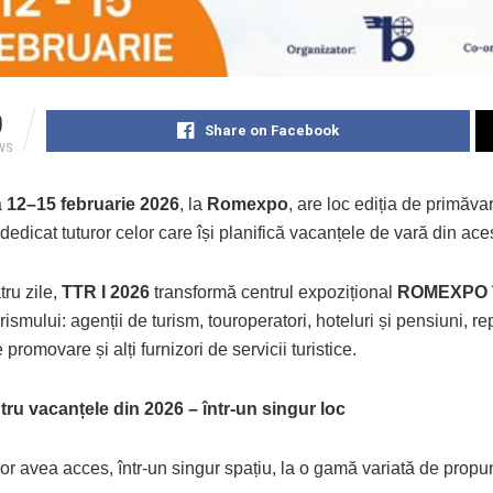
0
Share on Facebook
WS
a
12–15 februarie 2026
, la
Romexpo
, are loc ediția de primăva
edicat tuturor celor care își planifică vacanțele de vară din ace
ru zile,
TTR I 2026
transformă centrul expozițional
ROMEXPO
rismului: agenții de turism, touroperatori, hoteluri și pensiuni, rep
 promovare și alți furnizori de servicii turistice.
tru vacanțele din 2026 – într-un singur loc
 vor avea acces, într-un singur spațiu, la o gamă variată de prop