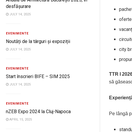
desfășurare
pachet
JULY 14, 2025
oferte
vacanț
EVENIMENTE
circui
Noutăți de la târguri și expoziții
city 
JULY 14, 2025
propun
EVENIMENTE
TTR I 202
Start înscrieri BIFE – SIM 2025
să găsească
JULY 14, 2025
Experiență 
EVENIMENTE
nZEB Expo 2024 la Cluj-Napoca
Pe lângă pa
APRIL 15, 2025
standu