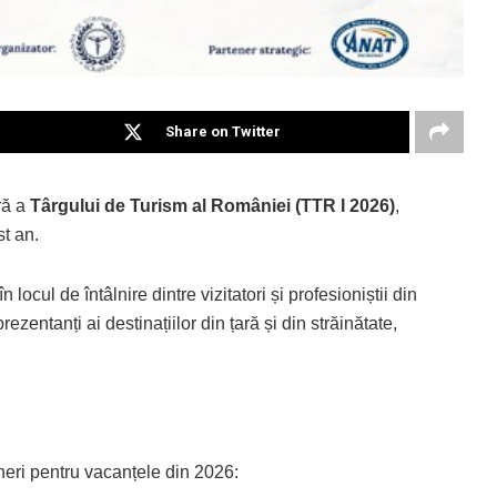
Share on Twitter
ră a
Târgului de Turism al României (TTR I 2026)
,
st an.
în locul de întâlnire dintre vizitatori și profesioniștii din
rezentanți ai destinațiilor din țară și din străinătate,
uneri pentru vacanțele din 2026: