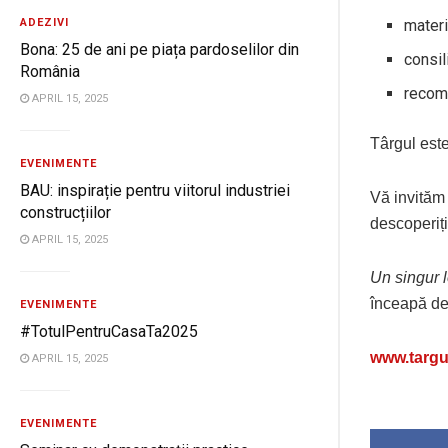
ADEZIVI
materi
Bona: 25 de ani pe piața pardoselilor din
consil
România
recoma
APRIL 15, 2025
Târgul este
EVENIMENTE
BAU: inspirație pentru viitorul industriei
Vă invităm 
construcțiilor
descoperiți
APRIL 15, 2025
Un singur l
înceapă de
EVENIMENTE
#TotulPentruCasaTa2025
www.targu
APRIL 15, 2025
EVENIMENTE