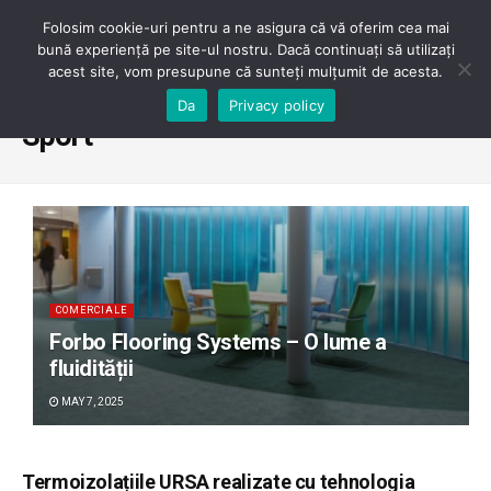
Folosim cookie-uri pentru a ne asigura că vă oferim cea mai
bună experiență pe site-ul nostru. Dacă continuați să utilizați
acest site, vom presupune că sunteți mulțumit de acesta.
Home
Category
Pardoseli
Sport
Da
Privacy policy
Sport
COMERCIALE
Forbo Flooring Systems – O lume a
fluidității
MAY 7, 2025
Termoizolațiile URSA realizate cu tehnologia