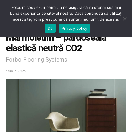
Folosim cookie-uri pentru a ne asigura că vă oferim cea mai
bună experiență pe site-ul nostru. Dacă continuați să utilizați
acest site, vom presupune că sunteți mulțumit de acesta.
Home
Elastice/textile
Da
Privacy policy
Marmoleum – pardoseală
elastică neutră CO2
Forbo Flooring Systems
May 7, 2025