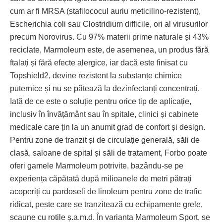
cum ar fi MRSA (stafilococul auriu meticilino-rezistent),
Escherichia coli sau Clostridium difficile, ori al virusurilor
precum Norovirus. Cu 97% materii prime naturale și 43%
reciclate, Marmoleum este, de asemenea, un produs fără
ftalați și fără efecte alergice, iar dacă este finisat cu
Topshield2, devine rezistent la substanțe chimice
puternice și nu se pătează la dezin­fec­tanți concentrați.
Iată de ce este o soluție pentru orice tip de aplicație,
inclusiv în învățământ sau în spitale, clinici și cabinete
medicale care țin la un anumit grad de confort și design.
Pentru zone de tranzit și de circulație generală, săli de
clasă, saloane de spital și săli de tratament, Forbo poate
oferi gamele Marmoleum potrivite, ba­zându-se pe
experiența căpătată după milioanele de metri pătrați
acoperiți cu pardoseli de linoleum pentru zone de trafic
ridicat, peste care se tranzitează cu echipamente grele,
scaune cu rotile ș.a.m.d. În varianta Marmoleum Sport, se