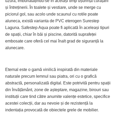
uzură, îmbunătățindu-se în același timp ușurința curățării
și întreținerii. În toalete și vestiare, unde se merge cu
piciorul gol, sau acolo unde scaunul cu rotile poate
aluneca, există varianta de PVC eterogen Surestep
Laguna. Safestep Aqua poate fi aplicată în aceleași tipuri
de spații, chiar în băi și piscine, datorită suprafeței
embosate care oferă cel mai înalt grad de siguranță la
alunecare.
Eternal este o gamă vinilică inspi­rată din materiale
naturale precum lem­nul sau piatra, ori cu o grafică
abstractă, personalizată digital. Este potrivită pentru spații
din învățământ, zone de așteptare, magazine, birouri sau
instituții care tind către anumite valențe estetice, specifice
acestei colecții, dar au nevoie și de rezistență la
indentația provocată de obiectele grele de mobilier.