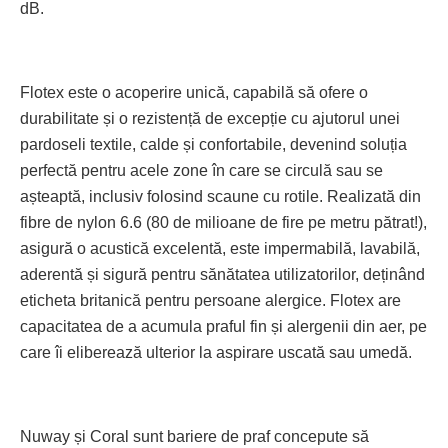
dB.
Flotex este o acoperire unică, ca­pa­bilă să ofere o
durabilitate și o rezistență de excepție cu ajutorul unei
pardoseli textile, calde și confortabile, devenind soluția
perfectă pentru acele zone în care se circulă sau se
așteaptă, inclusiv folosind scaune cu rotile. Realizată din
fibre de nylon 6.6 (80 de milioane de fire pe metru pătrat!),
asigură o acustică excelentă, este impermabilă, lavabilă,
aderentă și sigură pentru sănătatea utilizatorilor, deținând
eticheta britanică pentru persoane alergice. Flotex are
capacitatea de a acumula praful fin și alergenii din aer, pe
care îi eliberează ulterior la aspirare uscată sau umedă.
Nuway și Coral sunt bariere de praf concepute să