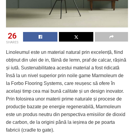
26
SHARES
Linoleumul este un material natural prin excelență, fiind
obținut din ulei de in, făină de lemn, praf de calcar, rășină
și iută. Sustenabilitatea acestui material a fost ridicată
însă la un nivel superior prin noile game Marmoleum de
la Forbo Flooring Systems, care reușesc să ofere în
același timp cea mai bună calitate și un design inovator.
Prin folosirea unor materii prime naturale și procese de
producție bazate pe energie regenerabilă, Marmoleum
este un produs neutru din perspectiva emisiilor de dioxid
de carbon, de la origini până la ieșirea de pe poarta
fabricii (cradle to gate).