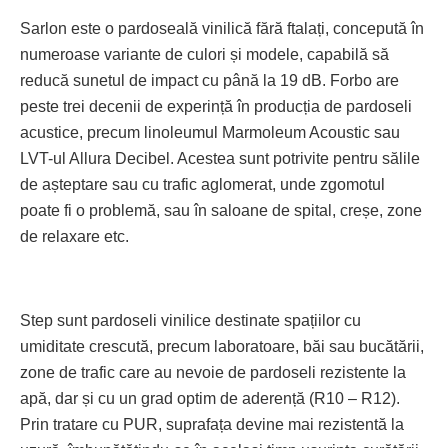
Sarlon este o pardoseală vinilică fără ftalați, concepută în
numeroase variante de culori și modele, capabilă să
reducă sunetul de impact cu până la 19 dB. Forbo are
peste trei decenii de experință în producția de pardoseli
acus­tice, precum linoleumul Mar­mo­leum Acoustic sau
LVT-ul Allura Decibel. Acestea sunt potrivite pentru sălile
de așteptare sau cu trafic aglomerat, unde zgomotul
poate fi o problemă, sau în saloane de spital, creșe, zone
de relaxare etc.
Step sunt pardoseli vinilice des­tinate spațiilor cu
umiditate crescută, precum laboratoare, băi sau bucătării,
zone de trafic care au nevoie de pardoseli rezistente la
apă, dar și cu un grad optim de aderență (R10 – R12).
Prin tratare cu PUR, suprafața devine mai rezistentă la