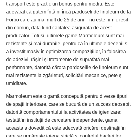
transport este practic un bonus pentru mediu. Este
adevărat că putem întâlni încă pardoseli de linoleum de la
Forbo care au mai mult de 25 de ani – nu este nimic ieșit
din comun, dată fiind calitatea asigurată de acest
producător. Totuși, ultimele game Marmoleum sunt mai
rezistente și mai durabile, pentru că în ultimele decenii s-
a investit masiv în optimizarea compozițiilor, în folosirea
de adezivi, rășini și tratamente de suprafață mai
performante, datorită cărora pardoselile de linoleum sunt
mai rezistente la zgârieturi, solicitări mecanice, pete și
umiditate.
Mar­moleum este o gamă conce­pută pentru diverse tipuri
de spații interioare, care se bucură de un succes deosebit
datorită comportamentului la activitatea de igienizare;
testată în instituții de cercetare independente, gama
aceasta a dovedit că este adecvată oricărei destinații în
care se urmărește igiena strictă și controlul bacteriilor