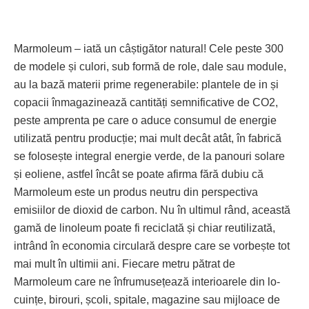
Marmoleum – iată un câștigător natural! Cele peste 300
de modele și culori, sub formă de role, dale sau module,
au la bază materii prime regenerabile: plantele de in și
copacii înmagazinează cantități semnificative de CO2,
peste amprenta pe care o aduce consumul de energie
utilizată pentru producție; mai mult decât atât, în fabrică
se folosește integral energie verde, de la panouri solare
și eoliene, astfel încât se poate afirma fără dubiu că
Marmoleum este un produs neutru din perspectiva
emisiilor de dioxid de carbon. Nu în ultimul rând, această
gamă de linoleum poate fi reciclată și chiar reutilizată,
intrând în economia circulară despre care se vorbește tot
mai mult în ultimii ani. Fiecare metru pătrat de
Marmoleum care ne înfru­musețează interioarele din lo­
cuin­țe, birouri, școli, spitale, magazine sau mijloace de