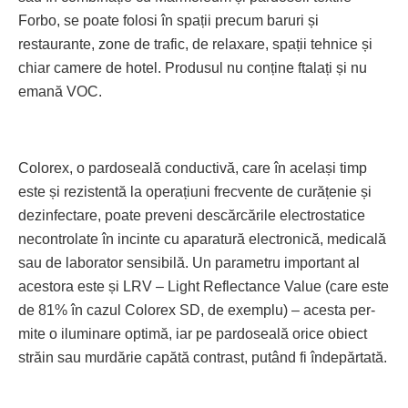
Forbo, se poate folosi în spații precum baruri și
restaurante, zone de trafic, de relaxare, spații tehnice și
chiar camere de hotel. Produsul nu conține ftalați și nu
emană VOC.
Colorex, o pardoseală conductivă, care în același timp
este și rezistentă la operațiuni frecvente de curățenie și
dezinfectare, poate preveni descărcările electrostatice
necontrolate în incinte cu aparatură electronică, medicală
sau de laborator sensibilă. Un parametru impor­tant al
acestora este și LRV – Light Reflectance Value (care este
de 81% în cazul Colorex SD, de exemplu) – acesta per­
mite o iluminare optimă, iar pe par­doseală orice obiect
străin sau murdărie capătă contrast, putând fi îndepărtată.