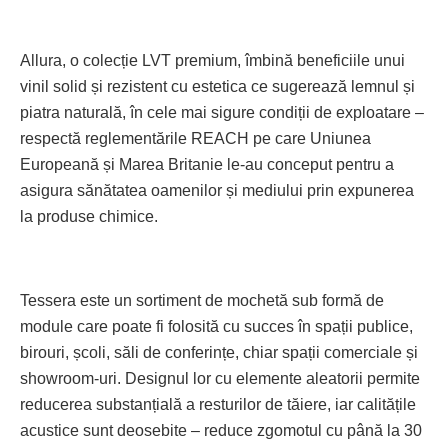
Allura, o colecție LVT premium, îmbină beneficiile unui
vinil solid și rezistent cu estetica ce sugerează lemnul și
piatra naturală, în cele mai sigure condiții de exploatare –
respectă reglementările REACH pe care Uniunea
Europeană și Marea Britanie le-au conceput pentru a
asigura sănătatea oamenilor și mediului prin expunerea
la produse chimice.
Tessera este un sortiment de mo­chetă sub formă de
module care poate fi folosită cu succes în spații publice,
birouri, școli, săli de conferințe, chiar spații comerciale și
showroom-uri. Designul lor cu elemente aleatorii permite
reducerea substanțială a res­tu­rilor de tăiere, iar calitățile
acustice sunt deosebite – reduce zgomotul cu până la 30