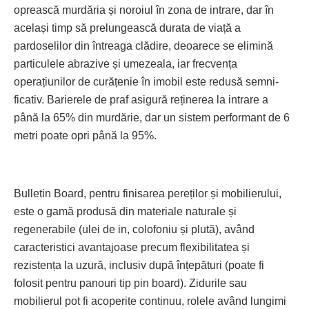
oprească murdăria și noroiul în zona de intrare, dar în
același timp să prelungească durata de viață a
pardoselilor din întreaga clădire, deoa­rece se elimină
particulele abrazive și umezeala, iar frecvența
operațiunilor de curățenie în imobil este redusă semni­
ficativ. Barierele de praf asigură re­ți­­nerea la intrare a
până la 65% din murdărie, dar un sistem performant de 6
metri poate opri până la 95%.
Bulletin Board, pentru finisarea pereților și mobilierului,
este o gamă produsă din materiale naturale și
regenerabile (ulei de in, colofoniu și plută), având
caracteristici avantajoase precum flexibilitatea și
rezistența la uzură, inclusiv după înțepături (poate fi
folosit pentru panouri tip pin board). Zidurile sau
mobilierul pot fi acoperite continuu, rolele având lungimi