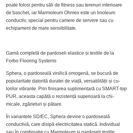
poate folosi pentru săli de fitness sau terenuri interioare
de baschet, iar Marmoleum Ohmex este un linoleum
conductiv, special pentru camere de servere sau cu
echipament de mare sensibilitate.
Gamă completă de pardoseli elastice și textile de la
Forbo Flooring Systems
Sphera, o pardoseală vinilică omo­genă, se bucură de
popularitate da­­torită duratei de viață, versatilității și cu­
lorilor vibrante. Prin finisarea supli­mentară cu SMART-top
PUR, aceasta ca­pătă o rezistență superioară la chi­
micale, zgârieturi și pătare.
În variantele SD/EC, Sphera devine o pardoseală
conductivă, care disipă electricitatea statică. Individual
sau în combinație cu Marmoleum și pardoseli textile