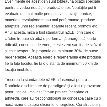
Evenimente de acest gen sunt totdeauna ocazii speciale
pentru a vedea noutățile producătorilor. Noutățile pot fi
evaluate din mai multe perspective: inovații tehnice,
materiale revoluționare sau mai performante, produse
adaptate unor reglementări apărute recent, promoții etc.
Anul acesta, miza a fost standardul nZEB, prin care o
clădire trebuie să aibă o performanță energetică foarte
ridicată, consumul de energie este zero sau foarte scăzut
și este acoperit, în proporție de minimum 30%, de surse
regenerabile. Această energie regenerabilă este produsă
fie la fața locului, fie la o distanță de minimum 30 km de
locația imobilului.
Trecerea la standardele nZEB a însemnat pentru
România o schimbare de paradigmă și a fost o provocare
pentru toți cei implicați într-un proiect, începând cu
arhitecții, care au fost condiționați să conceapă case cu o
nouă viziune asupra eficienței energetice. Constructorii și