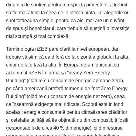
diriginții de șantier, pentru a respecta proiectele, a trebuit
să fie mai atenți la ceea ce le oferea piața, iar alegerile nu
sunt totdeauna simple, pentru că aici mai are un cuvânt
de spus și beneficiarul, care trebuie să susțină o investiție
mai scumpă și mai complexă.
Terminologia nZEB pare clară la nivel european, dar
trebuie să știm că ea diferă de la o zonă a globului la alta,
chiar de la o țară la alta. În Europa ne-am obișnuit cu
acronimul nZEB în forma sa ”nearly Zero Energy
Building” (clădire cu consum de energie aproape zero),
pe când americanii preferă termenul de ”net Zero Energy
Building” (clădire cu consum de energie net zero), ceea
ce înseamnă exigențe mai ridicate. Scopul este în fond
același: energia consumată pentru climatizarea clădirilor
și celelalte utilități să fie obținută nu din combustibili fosili
(responsabili de circa 40 % din energie), ci din resurse
regenerabile: pompe de căldură, panouri fotovoltaice,