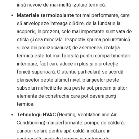
însă nevoie de mai multă izolare termică.
Materiale termoizolante
tot mai performante, care
să anvelopeze întreaga clădire, de la fundație la
acoperiș; în prezent, cele mai importante sunt vata de
sticlă și cea minerală, respectiv spuma poliuretanică
și cea din poliizocianurat; de asemenea, izolația
termică este tot mai folosită pentru compartimentări
interioare, fapt care aduce în plus și o protecție
fonică superioară. O atenție particulară se acordă
planșeelor peste ultimul nivel, planșeelor peste
subsoluri neîncălzite sau peste sol, precum și altor
elemente de construcție care pot deveni punți
termice.
Tehnologii HVAC
(Heating, Ventilation and Air
Conditioning) mai performante: pompe de căldură,
panouri solare pentru apă caldă, încălzire în
pardoseală, centrale termice și sisteme de